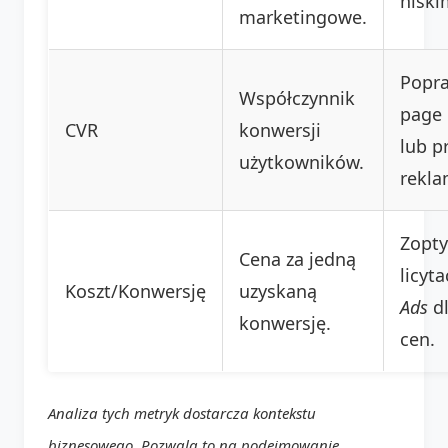
niski
marketingowe.
Popra
Współczynnik
page
CVR
konwersji
lub p
użytkowników.
rekl
Zopty
Cena za jedną
licyt
Koszt/Konwersję
uzyskaną
Ads
dl
konwersję.
cen.
Analiza tych metryk dostarcza kontekstu
biznesowego. Pozwala to na podejmowanie