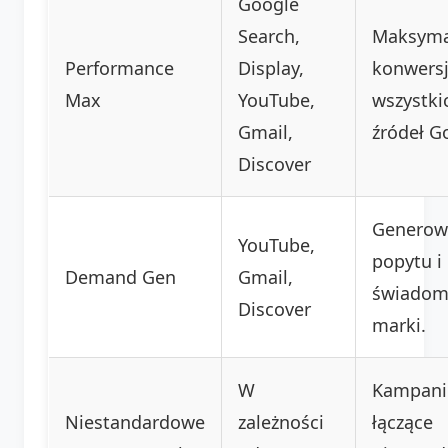
Google
Search,
Maksymal
Performance
Display,
konwersj
Max
YouTube,
wszystki
Gmail,
źródeł G
Discover
Generow
YouTube,
popytu i
Demand Gen
Gmail,
świadom
Discover
marki.
W
Kampani
Niestandardowe
zależności
łączące