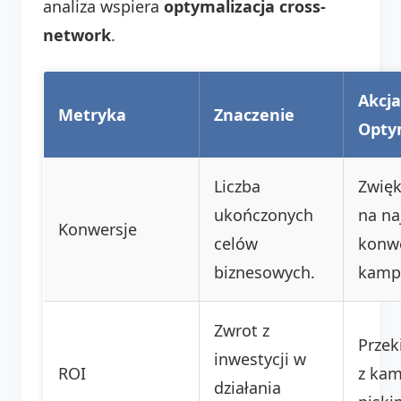
analiza wspiera
optymalizacja cross-
network
.
Akcja
Metryka
Znaczenie
Opty
Liczba
Zwięk
ukończonych
na na
Konwersje
celów
konwe
biznesowych.
kamp
Zwrot z
Przek
inwestycji w
ROI
z kam
działania