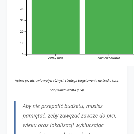
40
30
20
10
0
Zimny ruch
Zainteresowania
Wykres przedstawia wpływ różnych strategii targetowania na średni koszt
pozyskania klienta (CPA).
Aby nie przepalić budżetu, musisz
pamiętać, żeby zawężać zawsze do płci,
wieku oraz lokalizacji wykluczając