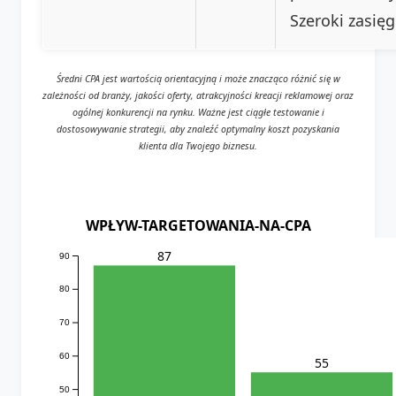
Szeroki zasięg
Średni CPA jest wartością orientacyjną i może znacząco różnić się w
zależności od branży, jakości oferty, atrakcyjności kreacji reklamowej oraz
ogólnej konkurencji na rynku. Ważne jest ciągłe testowanie i
dostosowywanie strategii, aby znaleźć optymalny koszt pozyskania
klienta dla Twojego biznesu.
WPŁYW-TARGETOWANIA-NA-CPA
87
90
80
70
60
55
50