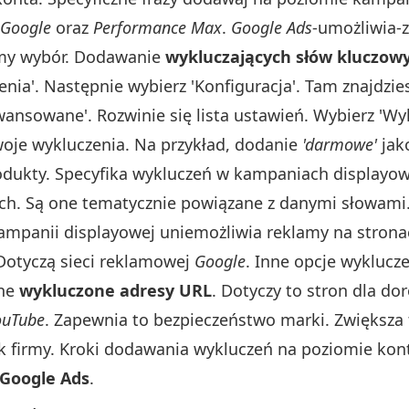
 Google
oraz
Performance Max
.
Google Ads
-umożliwia-
omy wybór. Dodawanie
wykluczających słów kluczow
enia'. Następnie wybierz 'Konfiguracja'. Tam znajdzie
awansowane'. Rozwinie się lista ustawień. Wybierz 'Wy
swoje wykluczenia. Na przykład, dodanie
'darmowe'
jak
dukty. Specyfika wykluczeń w kampaniach displayow
ch. Są one tematycznie powiązane z danymi słowami
ampanii displayowej uniemożliwia reklamy na stron
Dotyczą sieci reklamowej
Google
. Inne opcje wyklucz
tne
wykluczone adresy URL
. Dotyczy to stron dla do
ouTube
. Zapewnia to bezpieczeństwo marki. Zwiększa 
k firmy. Kroki dodawania wykluczeń na poziomie kon
 Google Ads
.