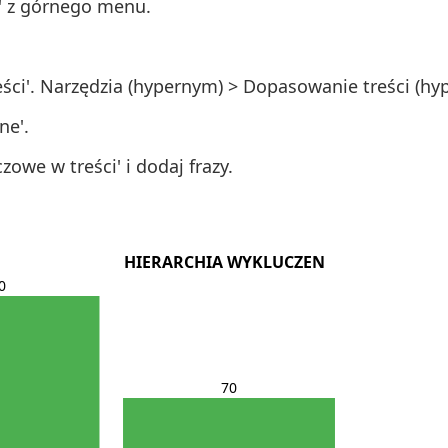
a' z górnego menu.
ści'. Narzędzia (hypernym) > Dopasowanie treści (hy
ne'.
owe w treści' i dodaj frazy.
HIERARCHIA WYKLUCZEN
0
70