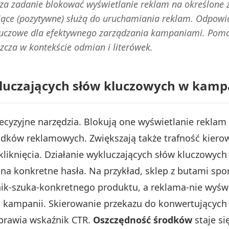
a zadanie blokować wyświetlanie reklam na określone za
rujące (pozytywne) służą do uruchamiania reklam. Odpo
 kluczowe dla efektywnego zarządzania kampaniami. Poma
zcza w kontekście odmian i literówek.
kluczających słów kluczowych w kam
ecyzyjne narzędzia. Blokują one wyświetlanie reklam
dków reklamowych. Zwiększają także trafność kiero
kliknięcia. Działanie wykluczających słów kluczowyc
na konkretne hasła. Na przykład, sklep z butami spo
ik-szuka-konkretnego produktu, a reklama-nie wyświe
la kampanii. Skierowanie przekazu do konwertujących
oprawia wskaźnik CTR.
Oszczędność środków
staje si