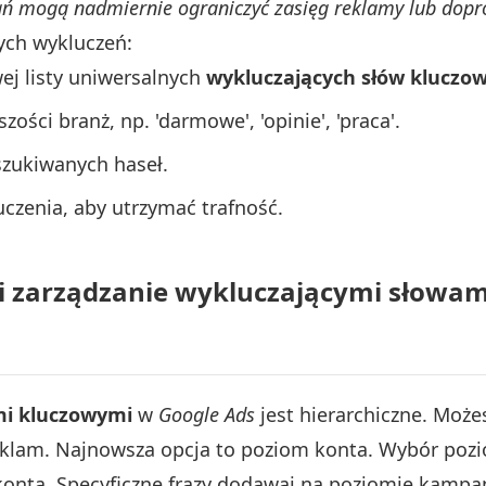
 mogą nadmiernie ograniczyć zasięg reklamy lub dopro
ych wykluczeń:
j listy uniwersalnych
wykluczających słów kluczo
ości branż, np. 'darmowe', 'opinie', 'praca'.
szukiwanych haseł.
uczenia, aby utrzymać trafność.
i zarządzanie wykluczającymi słowa
mi kluczowymi
w
Google Ads
jest hierarchiczne. Moż
klam. Najnowsza opcja to poziom konta. Wybór poziom
konta. Specyficzne frazy dodawaj na poziomie kampan