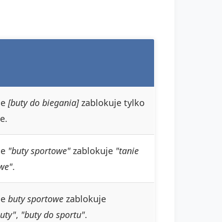
ie
[buty do biegania]
zablokuje tylko
e.
ie
"buty sportowe"
zablokuje
"tanie
we"
.
ie
buty sportowe
zablokuje
uty"
,
"buty do sportu"
.