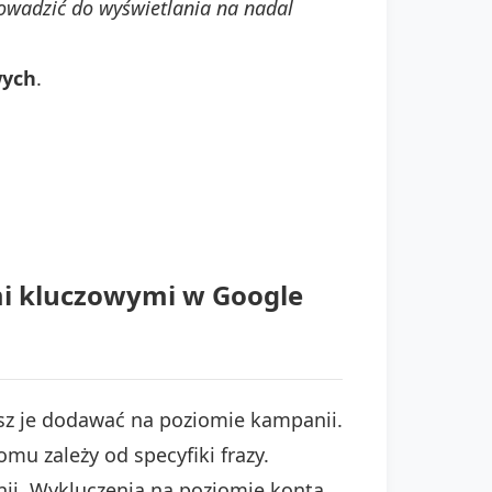
wadzić do wyświetlania na nadal
wych
.
mi kluczowymi w Google
esz je dodawać na poziomie kampanii.
u zależy od specyfiki frazy.
ii. Wykluczenia na poziomie konta