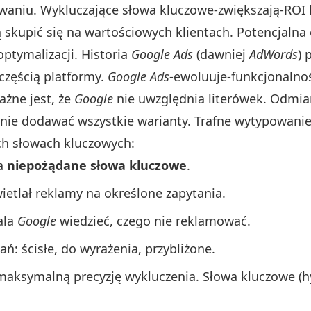
waniu. Wykluczające słowa kluczowe-zwiększają-ROI 
skupić się na wartościowych klientach. Potencjalna
ptymalizacji. Historia
Google Ads
(dawniej
AdWords
) 
 częścią platformy.
Google Ads
-ewoluuje-funkcjonalno
żne jest, że
Google
nie uwzględnia literówek. Odmiany
jnie dodawać wszystkie warianty. Trafne wytypowanie
ch słowach kluczowych:
na
niepożądane słowa kluczowe
.
wietlał reklamy na określone zapytania.
ala
Google
wiedzieć, czego nie reklamować.
: ścisłe, do wyrażenia, przybliżone.
maksymalną precyzję wykluczenia. Słowa kluczowe (h