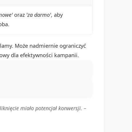
mowe'
oraz
'za darmo'
, aby
oba.
lamy. Może nadmiernie ograniczyć
zowy dla efektywności kampanii.
iknięcie miało potencjał konwersji. –