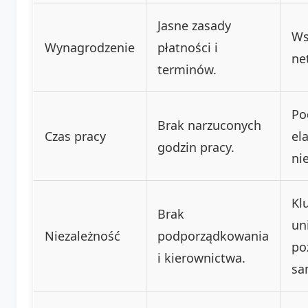
Jasne zasady
Ws
Wynagrodzenie
płatności i
net
terminów.
Po
Brak narzuconych
Czas pracy
el
godzin pracy.
ni
Kl
Brak
un
Niezależność
podporządkowania
po
i kierownictwa.
sa