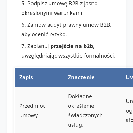
Podpisz umowę B2B z jasno
określonymi warunkami.
Zamów audyt prawny umów B2B,
aby ocenić ryzyko.
Zaplanuj
przejście na b2b
,
uwzględniając wszystkie formalności.
Zapis
Znaczenie
Uw
Dokładne
Un
Przedmiot
określenie
og
umowy
świadczonych
sf
usług.