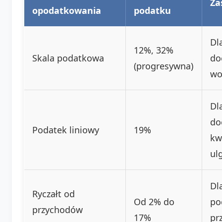
Za
opodatkowania
podatku
Dl
12%, 32%
Skala podatkowa
do
(progresywna)
wo
Dl
do
Podatek liniowy
19%
kw
ulg
Dl
Ryczałt od
Od 2% do
po
przychodów
17%
pr