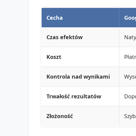
Cecha
Goo
Czas efektów
Nat
Koszt
Płat
Kontrola nad wynikami
Wys
Trwałość rezultatów
Dopó
Złożoność
Szyb