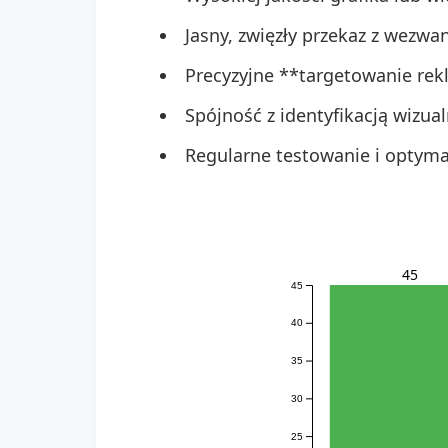
Jasny, zwięzły przekaz z wezwa
Precyzyjne **targetowanie rek
Spójność z identyfikacją wizua
Regularne testowanie i optymal
45
45
40
35
30
25