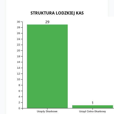
STRUKTURA LODZKIEJ KAS
29
30
28
26
24
22
20
18
16
14
12
10
8
6
4
1
2
0
Urzędy Skarbowe
Urząd Celno-Skarbowy