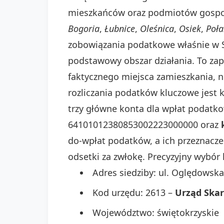
mieszkańców oraz podmiotów gospoda
Bogoria
,
Łubnice
,
Oleśnica
,
Osiek
,
Poła
zobowiązania podatkowe właśnie w S
podstawowy obszar działania. To za
faktycznego miejsca zamieszkania, 
rozliczania podatków kluczowe jest
trzy główne konta dla wpłat podatko
64101012380853002223000000 oraz
do-wpłat podatków, a ich przeznacz
odsetki za zwłokę. Precyzyjny wybó
Adres siedziby: ul. Oględowska
Kod urzędu: 2613 –
Urząd Ska
Województwo: świętokrzyskie