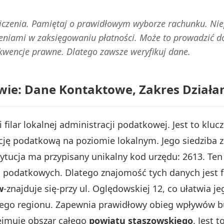
czenia. Pamiętaj o prawidłowym wyborze rachunku. Nie
niami w zaksięgowaniu płatności. Może to prowadzić do
wencje prawne. Dlatego zawsze weryfikuj dane.
ie: Dane Kontaktowe, Zakres Działan
filar lokalnej administracji podatkowej. Jest to klu
ję podatkową na poziomie lokalnym. Jego siedziba z
ytucja ma przypisany unikalny kod urzędu: 2613. Ten
i podatkowych. Dlatego znajomość tych danych jest
w
-znajduje się-przy ul. Oględowskiej 12, co ułatwia j
łego regionu. Zapewnia prawidłowy obieg wpływów bu
jmuje obszar całego
powiatu staszowskiego
. Jest 