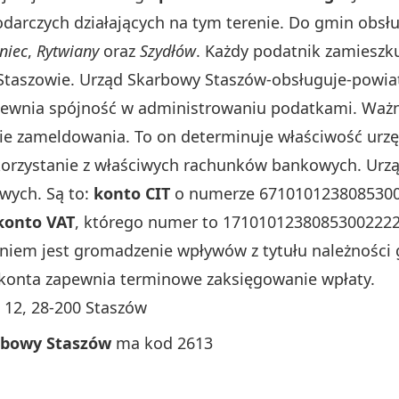
rczych działających na tym terenie. Do gmin obsług
niec
,
Rytwiany
oraz
Szydłów
. Każdy podatnik zamieszku
taszowie. Urząd Skarbowy Staszów-obsługuje-powiat
pewnia spójność w administrowaniu podatkami. Ważne
nie zameldowania. To on determinuje właściwość ur
 korzystanie z właściwych rachunków bankowych. Ur
wych. Są to:
konto CIT
o numerze 671010123808530
konto VAT
, którego numer to 1710101238085300222
eniem jest gromadzenie wpływów z tytułu należności
r konta zapewnia terminowe zaksięgowanie wpłaty.
 12, 28-200 Staszów
rbowy Staszów
ma kod 2613