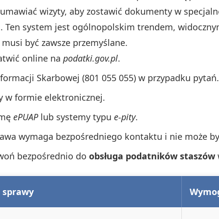
 umawiać wizyty, aby zostawić dokumenty w specjalne
u. Ten system jest ogólnopolskim trendem, widocznym
musi być zawsze przemyślane.
atwić online na
podatki.gov.pl
.
 Informacji Skarbowej (801 055 055) w przypadku pytań.
 w formie elektronicznej.
rmę
ePUAP
lub systemy typu
e-pity
.
rawa wymaga bezpośredniego kontaktu i nie może być
zwoń bezpośrednio do
obsługa podatników staszów
j sprawy
Wymog