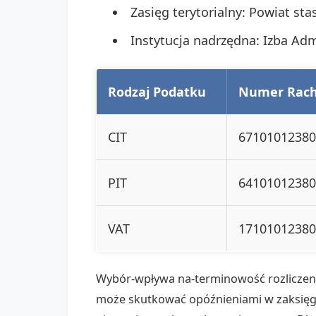
Zasięg terytorialny: Powiat st
Instytucja nadrzędna: Izba Adm
Rodzaj Podatku
Numer Rac
CIT
67101012380
PIT
64101012380
VAT
17101012380
Wybór-wpływa na-terminowość rozliczeni
może skutkować opóźnieniami w zaksięgo