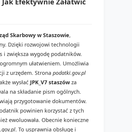
Jak Efektywnie Załatwić
ząd Skarbowy w Staszowie
,
y. Dzięki rozwojowi technologii
s i zwiększa wygodę podatników.
est ogromnym ułatwieniem. Umożliwia
cji z urzędem. Strona
podatki.gov.pl
także wysłać
JPK_V7 staszów
za
la na składanie pism ogólnych.
atwiają przygotowanie dokumentów.
odatnik powinien korzystać z tych
ież ewoluowała. Obecnie konieczne
.gov.pl
. To usprawnia obsługę i