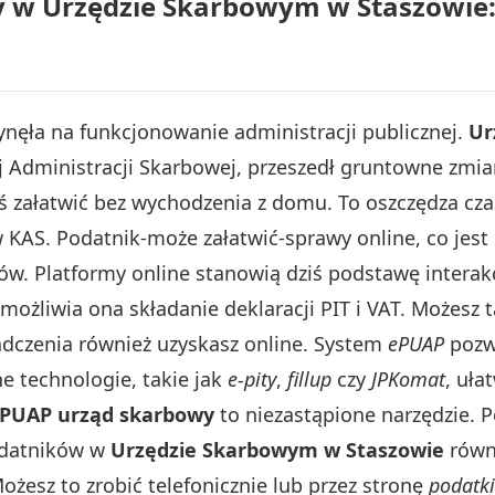
y w Urzędzie Skarbowym w Staszowie: 
nęła na funkcjonowanie administracji publicznej.
Ur
j Administracji Skarbowej, przeszedł gruntowne zmian
 załatwić bez wychodzenia z domu. To oszczędza cza
 w KAS. Podatnik-może załatwić-sprawy online, co j
ów. Platformy online stanowią dziś podstawę interak
ożliwia ona składanie deklaracji PIT i VAT. Możesz 
adczenia również uzyskasz online. System
ePUAP
pozwa
e technologie, takie jak
e-pity
,
fillup
czy
JPKomat
, uł
PUAP urząd skarbowy
to niezastąpione narzędzie. P
odatników w
Urzędzie Skarbowym w Staszowie
równ
ożesz to zrobić telefonicznie lub przez stronę
podatki