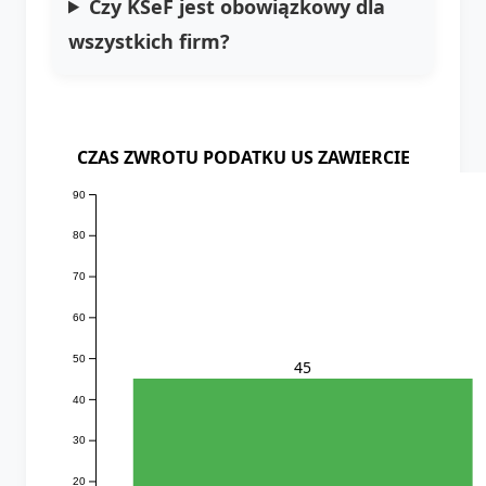
Czy KSeF jest obowiązkowy dla
wszystkich firm?
CZAS ZWROTU PODATKU US ZAWIERCIE
90
80
70
60
50
45
40
30
20