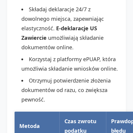
Składaj deklaracje 24/7 z
dowolnego miejsca, zapewniając
elastyczność.
E-deklaracje US
Zawiercie
umożliwiają składanie
dokumentów online.
Korzystaj z platformy ePUAP, która
umożliwia składanie wniosków online.
Otrzymuj potwierdzenie złożenia
dokumentów od razu, co zwiększa
pewność.
Czas zwrotu
Prawdo
Metoda
podatku
błędu