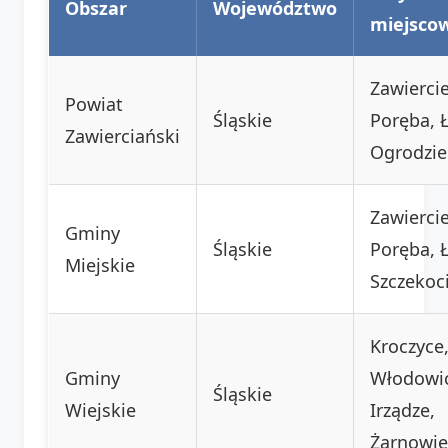
Obszar
Województwo
miejscow
Zawiercie
Powiat
Śląskie
Poręba, Ł
Zawierciański
Ogrodzie
Zawiercie
Gminy
Śląskie
Poręba, Ł
Miejskie
Szczekoc
Kroczyce
Gminy
Włodowi
Śląskie
Wiejskie
Irządze,
Żarnowie