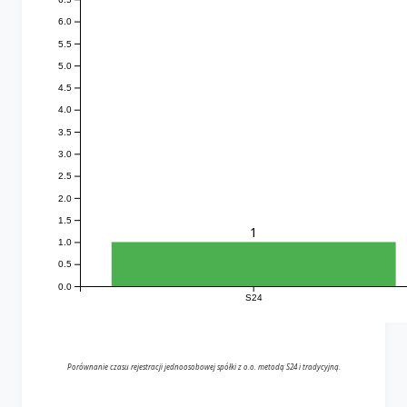
6.0
5.5
5.0
4.5
4.0
3.5
3.0
2.5
2.0
1.5
1
1.0
0.5
0.0
S24
Porównanie czasu rejestracji jednoosobowej spółki z o.o. metodą S24 i tradycyjną.