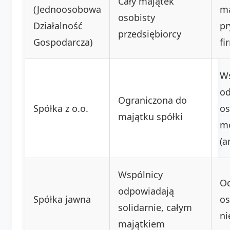
Cały majątek
(Jednoosobowa
ma
osobisty
Działalność
pr
przedsiębiorcy
Gospodarcza)
fi
Ws
o
Ograniczona do
Spółka z o.o.
os
majątku spółki
m
(a
Wspólnicy
Od
odpowiadają
Spółka jawna
os
solidarnie, całym
ni
majątkiem