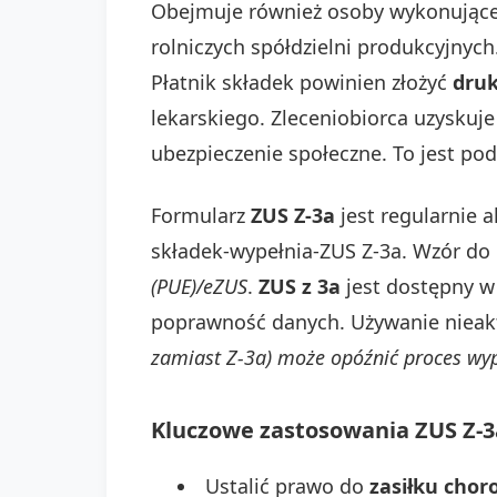
Obejmuje również osoby wykonując
rolniczych spółdzielni produkcyjnych
Płatnik składek powinien złożyć
druk
lekarskiego. Zleceniobiorca uzyskuj
ubezpieczenie społeczne. To jest po
Formularz
ZUS Z-3a
jest regularnie a
składek-wypełnia-ZUS Z-3a. Wzór do 
(PUE)/eZUS
.
ZUS z 3a
jest dostępny 
poprawność danych. Używanie niea
zamiast Z-3a) może opóźnić proces wyp
Kluczowe zastosowania ZUS Z-3
Ustalić prawo do
zasiłku cho