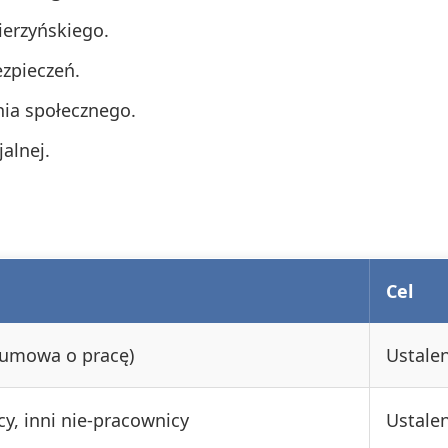
ierzyńskiego.
zpieczeń.
nia społecznego.
alnej.
Cel
(umowa o pracę)
Ustalen
cy, inni nie-pracownicy
Ustalen