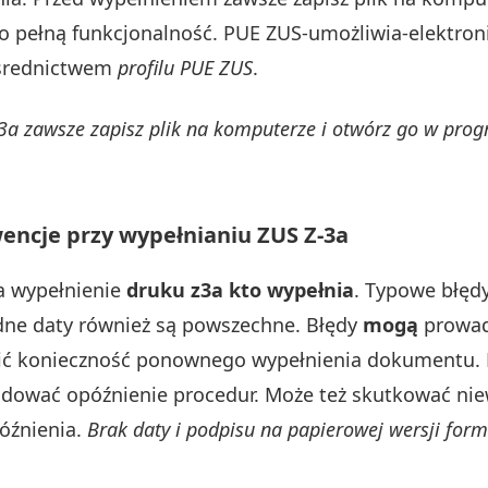
to pełną funkcjonalność. PUE ZUS-umożliwia-elektron
ośrednictwem
profilu PUE ZUS
.
3a zawsze zapisz plik na komputerze i otwórz go w prog
wencje przy wypełnianiu ZUS Z-3a
za wypełnienie
druku z3a kto wypełnia
. Typowe błęd
ędne daty również są powszechne. Błędy
mogą
prowad
sić konieczność ponownego wypełnienia dokumentu.
ować opóźnienie procedur. Może też skutkować nie
óźnienia.
Brak daty i podpisu na papierowej wersji for