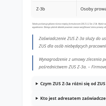
Z-3b
Osoby prowa
Tabela porównuje główne różnice między formularzami ZUS Z-3, Z-3a i Z-3b. Wybór
wypełniania. Dlatego płatnik składek powinien zawsze weryfikować status prawny u
Zaświadczenie ZUS Z-3a służy do us
ZUS dla osób niebędących pracown
Wynagrodzenie z umowy zlecenia pod
pośrednictwem ZUS Z-3a. –
Firmove
Czym ZUS Z-3a różni się od ZUS
Kto jest adresatem zaświadcze