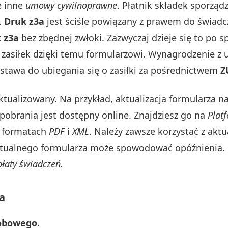
e inne
umowy cywilnoprawne
. Płatnik składek sporzą
.
Druk z3a
jest ściśle powiązany z prawem do świadc
 z3a
bez zbędnej zwłoki. Zazwyczaj dzieje się to po s
e zasiłek dzięki temu formularzowi. Wynagrodzenie 
dstawa do ubiegania się o zasiłki za pośrednictwem
Z
ktualizowany. Na przykład, aktualizacja formularza na
pobrania jest dostępny online. Znajdziesz go na
Plat
w formatach
PDF
i
XML
. Należy zawsze korzystać z aktu
ktualnego formularza może spowodować opóźnienia.
łaty świadczeń.
a
robowego
.