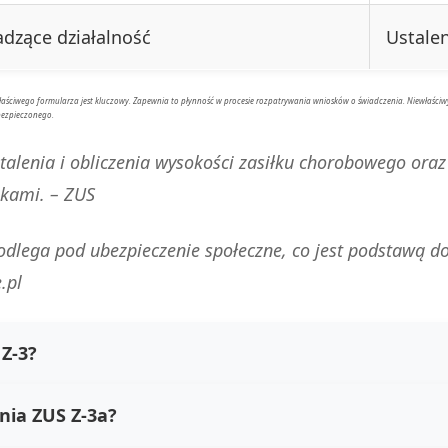
dzące działalność
Ustalen
 właściwego formularza jest kluczowy. Zapewnia to płynność w procesie rozpatrywania wniosków o świadczenia. Niewła
bezpieczonego.
talenia i obliczenia wysokości zasiłku chorobowego ora
ikami. –
ZUS
lega pod ubezpieczenie społeczne, co jest podstawą do 
.pl
 Z-3?
nia ZUS Z-3a?