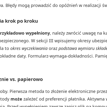
wa. Błędy mogą prowadzić do opóźnień w realizacji ś
3a krok po kroku
przykładowo wypełniony
, należy zwrócić uwagę na k
ubezpieczonego. W sekcji III wpisujemy okresy ubezpi
la to
okres wyczekiwania
oraz
podstawa wymiaru skład
okładne daty. Formularz-wymaga-dokładności. Pamięta
znie vs. papierowo
by. Pierwsza metoda to złożenie elektroniczne prze
etody
może
zależeć od preferencji płatnika. Aktywna 
ania. Przed wypełnieniem zawsze zapisz plik na komp