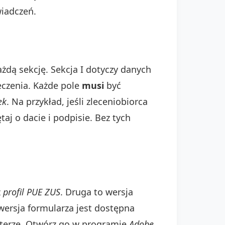
wiadczeń.
ażdą sekcję. Sekcja I dotyczy danych
eczenia. Każde pole
musi
być
ek
. Na przykład, jeśli zleceniobiorca
j o dacie i podpisie. Bez tych
z
profil PUE ZUS
. Druga to wersja
wersja formularza jest dostępna
uterze. Otwórz go w programie
Adobe